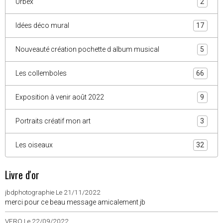
Urbex
2
Idées déco mural
17
Nouveauté création pochette d album musical
5
Les collemboles
66
Exposition à venir août 2022
9
Portraits créatif mon art
3
Les oiseaux
32
Livre d'or
jbdphotographie
Le 21/11/2022
merci pour ce beau message amicalement jb
VERO
Le 22/09/2022