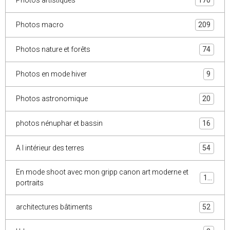
Photos artistiques
170
Photos macro
209
Photos nature et forêts
74
Photos en mode hiver
9
Photos astronomique
20
photos nénuphar et bassin
16
A l intérieur des terres
54
En mode shoot avec mon gripp canon art moderne et
10
portraits
architectures bâtiments
52