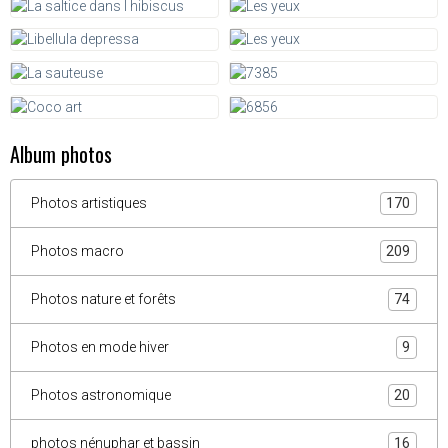
Album photos
Photos artistiques
170
Photos macro
209
Photos nature et forêts
74
Photos en mode hiver
9
Photos astronomique
20
photos nénuphar et bassin
16