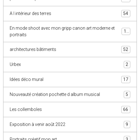
A l intérieur des terres
54
En mode shoot avec mon gripp canon art moderne et
10
portraits
architectures bâtiments
52
Urbex
2
Idées déco mural
17
Nouveauté création pochette d album musical
5
Les collemboles
66
Exposition à venir août 2022
9
Portraits créatif mon art
3