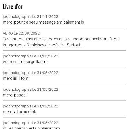
Livre d'or
jbdphotographie
Le 21/11/2022
merci pour ce beau message amicalement jb
VERO
Le 22/09/2022
Tes photos ainsi que les textes qui les accompagnent sont à ton
image mon JB : pleines de poésie.... Surtout ...
jbdphotographie
Le 31/05/2022
vraiment merci guillaume
jbdphotographie
Le 31/05/2022
merciiiiiiiii tom
jbdphotographie
Le 31/05/2022
merci pascal
jbdphotographie
Le 31/05/2022
merci a toi pierrick
jbdphotographie
Le 31/05/2022
milles merci c est un plaisir tom