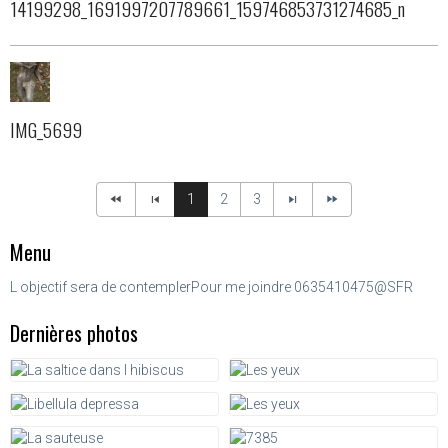
14199298_1691997207789661_159746853731274685_n
IMG_5699
1
2
3
Menu
L objectif sera de contempler
Pour me joindre 0635410475@SFR
Dernières photos