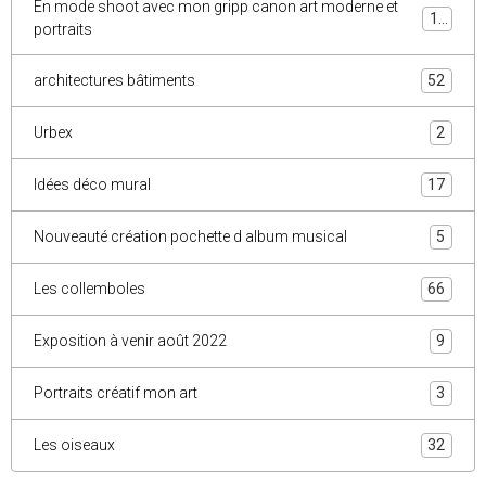
En mode shoot avec mon gripp canon art moderne et
10
portraits
architectures bâtiments
52
Urbex
2
Idées déco mural
17
Nouveauté création pochette d album musical
5
Les collemboles
66
Exposition à venir août 2022
9
Portraits créatif mon art
3
Les oiseaux
32