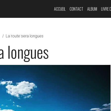
ACCUEIL
CONTACT
ALBUM
LIVRE 
s
La route sera longues
a longues