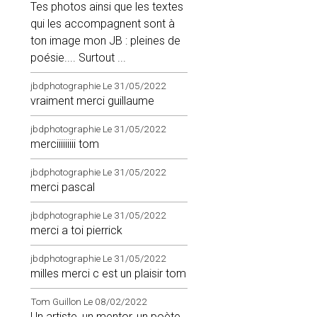
Tes photos ainsi que les textes
qui les accompagnent sont à
ton image mon JB : pleines de
poésie.... Surtout ...
jbdphotographie
Le 31/05/2022
vraiment merci guillaume
jbdphotographie
Le 31/05/2022
merciiiiiiiii tom
jbdphotographie
Le 31/05/2022
merci pascal
jbdphotographie
Le 31/05/2022
merci a toi pierrick
jbdphotographie
Le 31/05/2022
milles merci c est un plaisir tom
Tom Guillon
Le 08/02/2022
Un artiste, un mentor, un poète