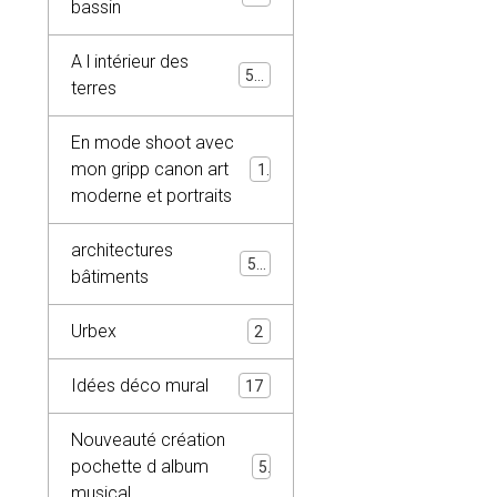
bassin
A l intérieur des
54
terres
En mode shoot avec
mon gripp canon art
10
moderne et portraits
architectures
52
bâtiments
Urbex
2
Idées déco mural
17
Nouveauté création
pochette d album
5
musical