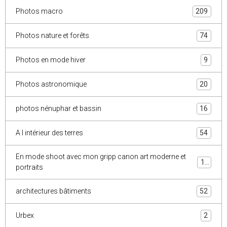
Photos macro
209
Photos nature et forêts
74
Photos en mode hiver
9
Photos astronomique
20
photos nénuphar et bassin
16
A l intérieur des terres
54
En mode shoot avec mon gripp canon art moderne et
10
portraits
architectures bâtiments
52
Urbex
2