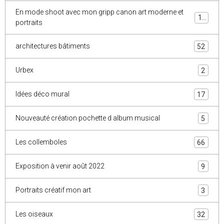
En mode shoot avec mon gripp canon art moderne et
10
portraits
architectures bâtiments
52
Urbex
2
Idées déco mural
17
Nouveauté création pochette d album musical
5
Les collemboles
66
Exposition à venir août 2022
9
Portraits créatif mon art
3
Les oiseaux
32